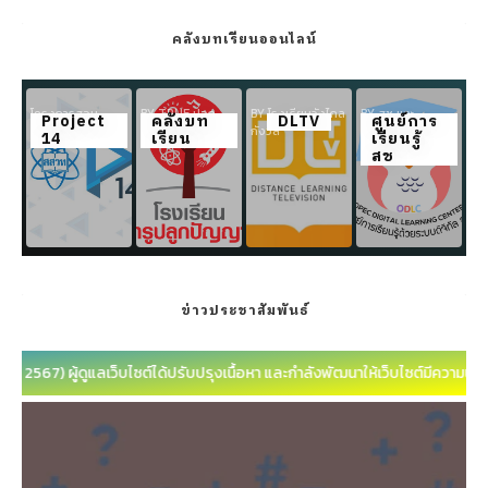
คลังบทเรียนออนไลน์
โครงการสอน
BY TRUE ปลูก
BY โรงเรียนวังไกล
BY สช.และ
Project
คลังบท
DLTV
ศูนย์การ
ออนไลน์ BY สสวท
ปัญญา
กังวล
พันธมิตร
14
เรียน
เรียนรู้
สช
ข่าวประชาสัมพันธ์
 2567) ผู้ดูแลเว็บไซต์ได้ปรับปรุงเนื้อหา และกำลังพัฒนาให้เว็บไซต์มีความน่าใช้งา